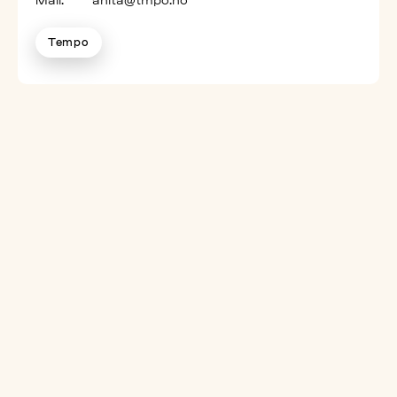
Mail:
anita@tmpo.no
Tempo