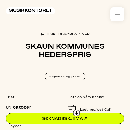
MUSIKKONTORET
RES
← TILSKUDDSORDNINGER
KON
SKAUN KOMMUNES
I 
HEDERSPRIS
TIL
ARR
Stipender og priser
ME
Frist
Sett en påminnelse
KLIM
01. oktober
Last ned.ics (iCal)
OG
MILJ
SØKNADSSKJEMA
↗
Tilbyder
AKT