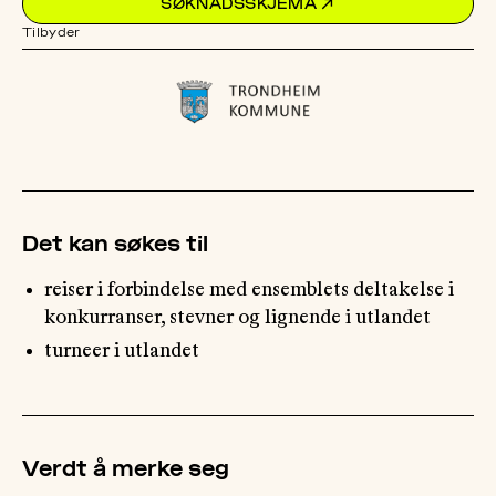
SØKNADSSKJEMA
↗
Tilbyder
OM
MUS
Det kan søkes til
reiser i forbindelse med ensemblets deltakelse i
konkurranser, stevner og lignende i utlandet
turneer i utlandet
Verdt å merke seg