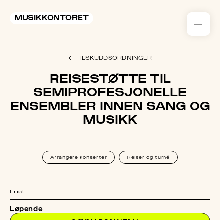
MUSIKKONTORET
RES
← TILSKUDDSORDNINGER
KON
REISESTØTTE TIL
I 
SEMIPROFESJONELLE
ENSEMBLER INNEN SANG OG
TIL
MUSIKK
ARR
ME
Arrangere konserter
Reiser og turné
KLIM
OG
Frist
MILJ
Løpende
AKT