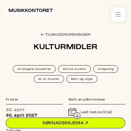
MUSIKKONTORET
RES
← TILSKUDDSORDNINGER
KON
KULTURMIDLER
I 
TIL
Arrangere konserter
Skrive musikk
Innspilling
ARR
Gi ut musikk
Barn og unge
ME
Frister
Sett en påminnelse
KLIM
30. april
OG
Last ned.ics (iCal)
30. april 2027
MILJ
SØKNADSSKJEMA
↗
Tilbyder
AKT