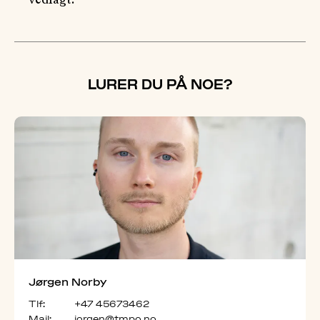
vedlagt.
LURER DU PÅ NOE?
Jørgen Norby
Tlf:
+47 45673462
Mail:
jorgen@tmpo.no