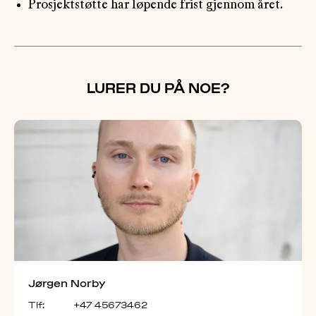
Prosjektstøtte har løpende frist gjennom året.
LURER DU PÅ NOE?
Jørgen Norby
Tlf:
+47 45673462