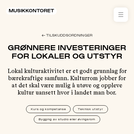
MUSIKKONTORET
RES
← TILSKUDDSORDNINGER
KON
GRØNNERE INVESTERINGER
I 
FOR LOKALER OG UTSTYR
TIL
Lokal kulturaktivitet er et godt grunnlag for
bærekraftige samfunn. Kulturrom jobber for
ARR
at det skal være mulig å utøve og oppleve
kultur uansett hvor i landet man bor.
ME
Kurs og kompetanse
Teknisk utstyr
KLIM
OG
MILJ
Bygging av studio eller øvingsrom
AKT