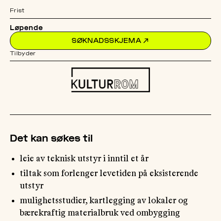
Frist
OM
Løpende
MUS
SØKNADSSKJEMA
↗
Tilbyder
Det kan søkes til
leie av teknisk utstyr i inntil et år
tiltak som forlenger levetiden på eksisterende
utstyr
mulighetsstudier, kartlegging av lokaler og
bærekraftig materialbruk ved ombygging