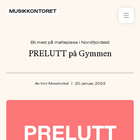
MUSIKKONTORET
RES
Bli med på møteplass i Nordfjordeid:
KON
I 
PRELUTT på Gymmen
TIL
ARR
Av Inni Mowinckel
|
20. januar, 2023
ME
KLIM
OG
MILJ
AKT