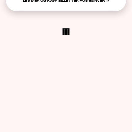
LES MER OG KJØP BILLETTER HOS SØRVEIV
↗