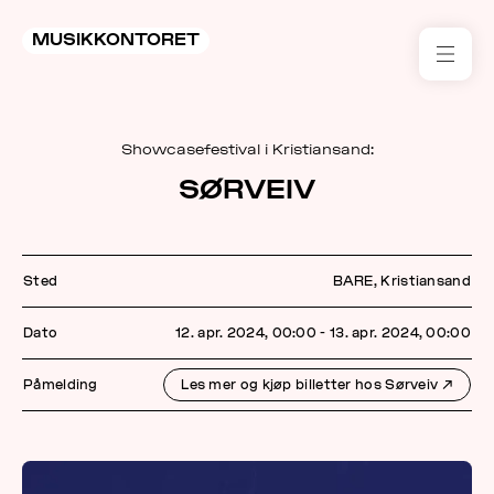
MUSIKKONTORET
RES
Showcasefestival i Kristiansand:
KON
SØRVEIV
I 
TIL
Sted
BARE, Kristiansand
ARR
Dato
12. apr. 2024, 00:00 - 13. apr. 2024, 00:00
ME
Påmelding
Les mer og kjøp billetter hos Sørveiv
↗
KLIM
OG
MILJ
AKT