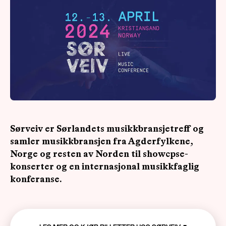
OM
MUS
Sørveiv er Sørlandets musikkbransjetreff og
samler musikkbransjen fra Agderfylkene,
Norge og resten av Norden til showcpse-
konserter og en internasjonal musikkfaglig
konferanse.