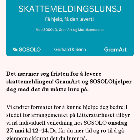
OM
MUS
Det nærmer seg fristen for å levere
skattemeldingen! GramArt og SOSOLOhjelper
deg med det du måtte lure på.
Vi endrer formatet for å kunne hjelpe deg bedre: I
stedet for arrangementet på Litteraturhuset tilbyr
vi nå individuell veiledning hos SOSOLO
onsdag
27. mai kl 12–14
. Da får du mer tid og ro til å gå
gjennom akkurat det du lurer på.