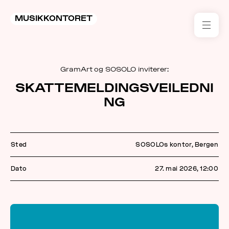
MUSIKKONTORET
RES
GramArt og SOSOLO inviterer:
KON
SKATTEMELDINGSVEILEDNI
I 
NG
TIL
ARR
Sted
SOSOLOs kontor, Bergen
ME
Dato
27. mai 2026, 12:00
KLIM
OG
MILJ
AKT