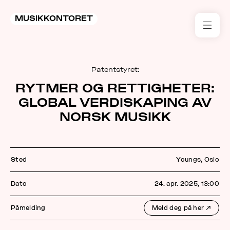
MUSIKKONTORET
RES
Patentstyret:
KON
RYTMER OG RETTIGHETER:
I 
GLOBAL VERDISKAPING AV
TIL
NORSK MUSIKK
ARR
Sted
Youngs, Oslo
ME
Dato
24. apr. 2025, 13:00
KLIM
OG
MILJ
Påmelding
Meld deg på her
↗
AKT