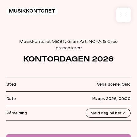
MUSIKKONTORET
RES
Musikkontoret MØST, GramArt, NOPA & Creo
KON
presenterer:
I 
KONTORDAGEN 2026
TIL
ARR
Sted
Vega Scene, Oslo
ME
Dato
16. apr. 2026, 09:00
KLIM
Påmelding
Meld deg på her
↗
OG
MILJ
AKT