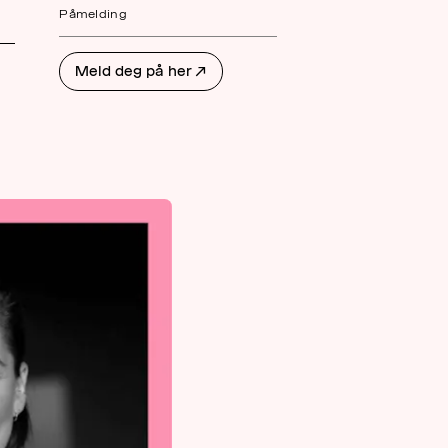
Påmelding
AKTUELT
OM
Meld deg på her
↗
MUSIKKON