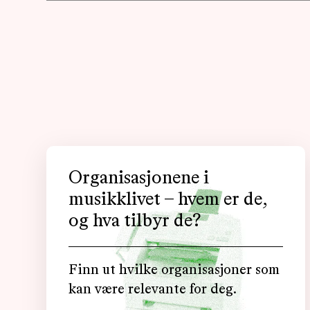
Organisasjonene i
musikklivet – hvem er de,
og hva tilbyr de?
Finn ut hvilke organisasjoner som
kan være relevante for deg.