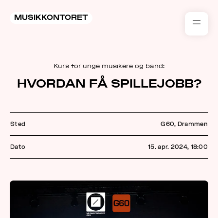
MUSIKKONTORET
RES
Kurs for unge musikere og band:
KON
HVORDAN FÅ SPILLEJOBB?
I 
TIL
Sted
G60, Drammen
ARR
Dato
15. apr. 2024, 18:00
ME
KLIM
OG
MILJ
AKT