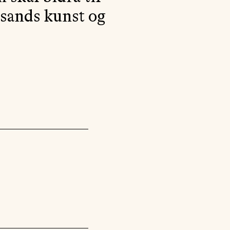
AKTUELT
nsands kunst og
OM
MUSIKKON