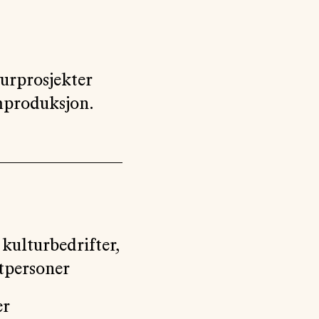
urprosjekter
lmproduksjon.
 kulturbedrifter,
ltpersoner
er