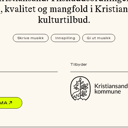
t, kvalitet og mangfold i Kristia
kulturtilbud.
Skrive musikk
Innspilling
Gi ut musikk
Tilbyder
EMA
↗