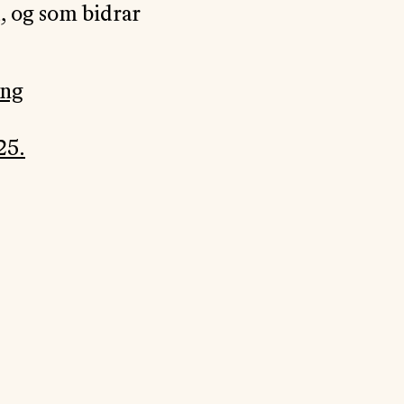
d, og som bidrar
ing
25.