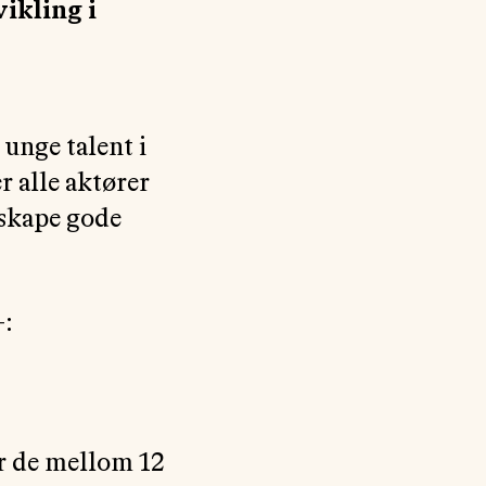
vikling i
 unge talent i
r alle aktører
 skape gode
-:
or de mellom 12