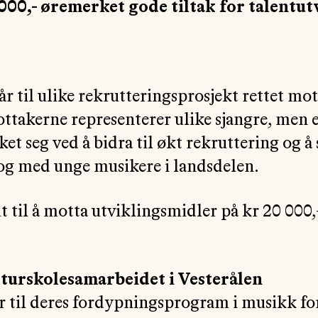
000,- øremerket gode tiltak for talentut
r til ulike rekrutteringsprosjekt rettet mot
ttakerne representerer ulike sjangre, men e
et seg ved å bidra til økt rekruttering og å
 og med unge musikere i landsdelen.
ut til å motta utviklingsmidler på kr 20 000,
urskolesamarbeidet i Vesterålen
r til deres fordypningsprogram i musikk f