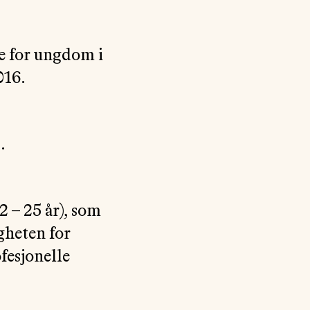
e for ungdom i
016.
.
2 – 25 år), som
igheten for
fesjonelle