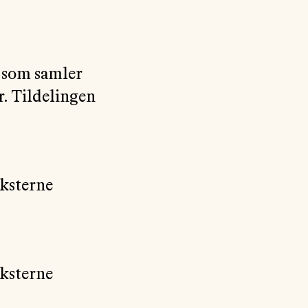
, som samler
r. Tildelingen
eksterne
eksterne