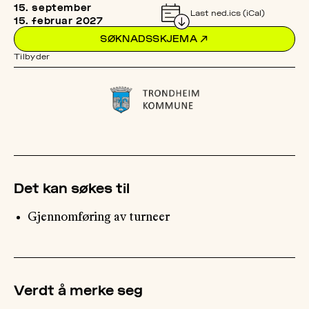
15. september
Last ned.ics (iCal)
15. februar 2027
OM
SØKNADSSKJEMA
↗
MUS
Tilbyder
Det kan søkes til
Gjennomføring av turneer
Verdt å merke seg