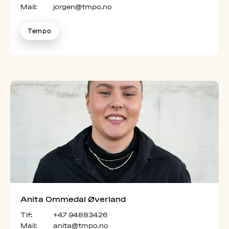
Mail:
jorgen@tmpo.no
Tempo
Anita Ommedal Øverland
Tlf:
+47 94883426
Mail:
anita@tmpo.no