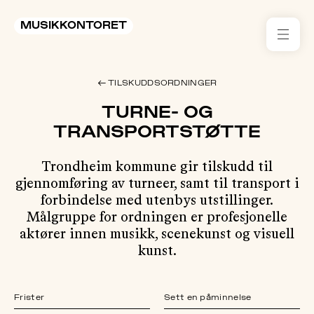
MUSIKKONTORET
RES
← TILSKUDDSORDNINGER
KON
TURNE- OG
I 
TRANSPORTSTØTTE
TIL
Trondheim kommune gir tilskudd til
gjennomføring av turneer, samt til transport i
ARR
forbindelse med utenbys utstillinger.
Målgruppe for ordningen er profesjonelle
ME
aktører innen musikk, scenekunst og visuell
kunst.
KLIM
OG
MILJ
Frister
Sett en påminnelse
AKT