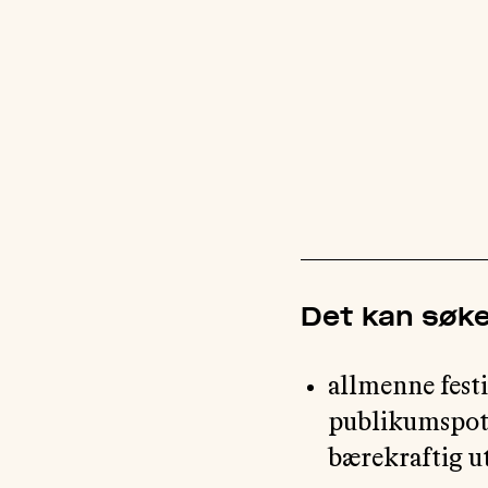
Det kan søke
allmenne fest
publikumspote
bærekraftig 