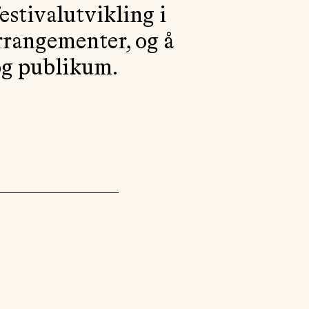
estivalutvikling i
AKTUELT
rrangementer, og å
OM
MUSIKKON
 og publikum.