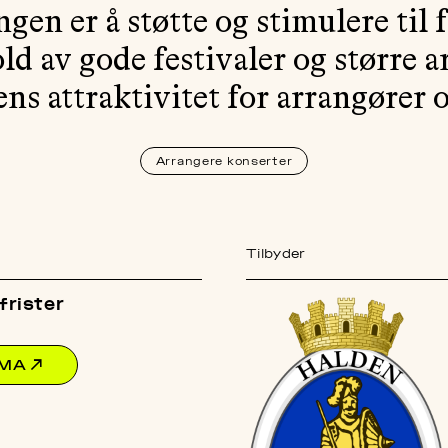
en er å støtte og stimulere til f
d av gode festivaler og større a
ns attraktivitet for arrangører
Arrangere konserter
Tilbyder
rister
EMA
↗