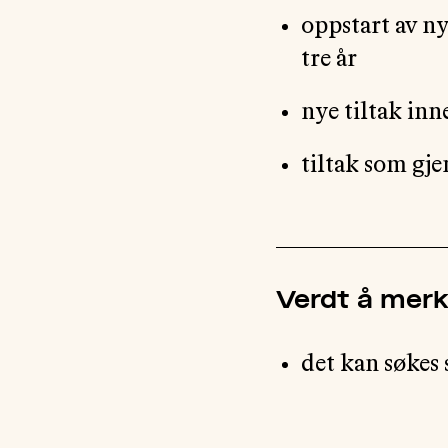
oppstart av ny
tre år
nye tiltak inne
tiltak som gje
Verdt å mer
det kan søkes s