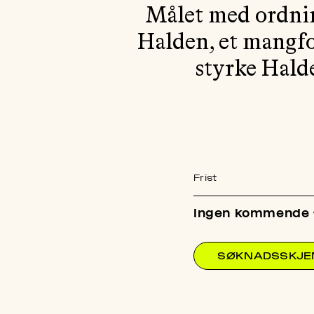
Målet med ordning
Halden, et mangfol
styrke Halde
Frist
Ingen kommende f
SØKNADSSKJ