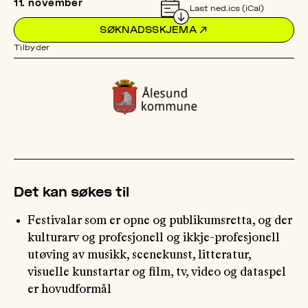
11. november
Last ned.ics (iCal)
SØKNADSSKJEMA
↗
OM
MUS
Tilbyder
Det kan søkes til
Festivalar som er opne og publikumsretta, og der
kulturarv og profesjonell og ikkje-profesjonell
utøving av musikk, scenekunst, litteratur,
visuelle kunstartar og film, tv, video og dataspel
er hovudformål