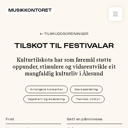
MUSIKKONTORET
RES
← TILSKUDDSORDNINGER
KON
TILSKOT TIL FESTIVALAR
I 
Kulturtilskota har som føremål støtte
TIL
oppunder, stimulere og vidareutvikle eit
mangfaldig kulturliv i Ålesund
ARR
Arrangere konserter
Markedsføring
ME
Oppstart og etablering
Teknisk utstyr
KLIM
OG
MILJ
Frist
Sett en påminnelse
AKT