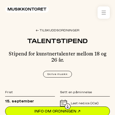
MUSIKKONTORET
RES
← TILSKUDDSORDNINGER
KON
TALENTSTIPEND
I 
Stipend for kunstnertalenter mellom 18 og
TIL
26 år.
ARR
Skrive musikk
ME
Frist
Sett en påminnelse
KLIM
OG
15. september
MILJ
Last ned.ics (iCal)
INFO OM ORDNINGEN
↗
AKT