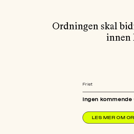
Ordningen skal bidr
innen 
Frist
Ingen kommende f
LES MER OM O