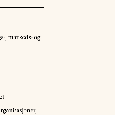
gs-, markeds- og
et
rganisasjoner,