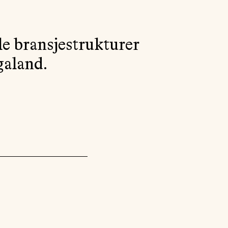
AKTUELT
OM
le bransjestrukturer
MUSIKKON
galand.