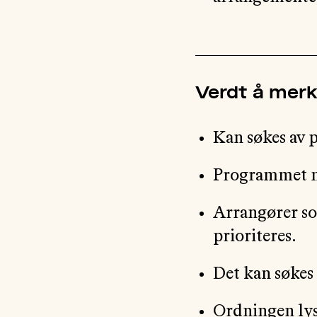
Verdt å mer
Kan søkes av 
Programmet må
Arrangører som
prioriteres.
Det kan søkes s
Ordningen lyse