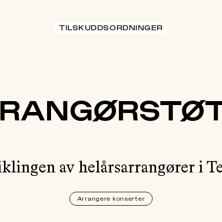
TILSKUDDSORDNINGER
RANGØRSTØ
iklingen av helårsarrangører i T
Arrangere konserter