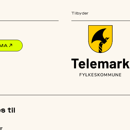
Tilbyder
EMA
↗
s til
r