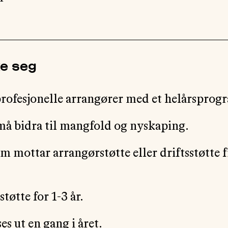
ke seg
profesjonelle arrangører med et helårsprog
 bidra til mangfold og nyskaping.
 mottar arrangørstøtte eller driftsstøtte 
tøtte for 1-3 år.
s ut en gang i året.