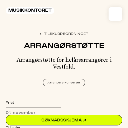
MUSIKKONTORET
RES
← TILSKUDDSORDNINGER
KON
ARRANGØRSTØTTE
I 
Arrangørstøtte for helårsarrangører i
TIL
Vestfold.
ARR
Arrangere konserter
ME
Frist
KLIM
OG
01. november
MILJ
SØKNADSSKJEMA
↗
Tilbyder
AKT