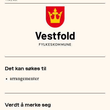
OM
MUS
Det kan søkes til
arrangementer
Verdt å merke seg