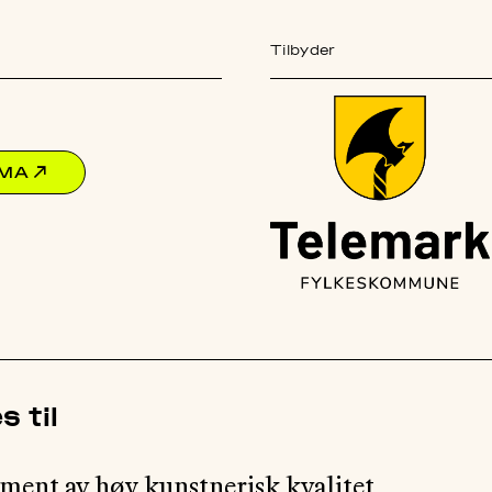
Tilbyder
EMA
↗
s til
ment av høy kunstnerisk kvalitet