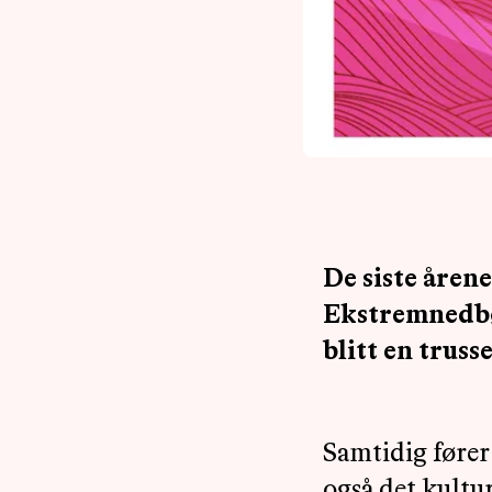
De siste årene
Ekstremnedbø
blitt en trus
Samtidig fører 
også det kultu