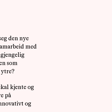
seg den nye
i samarbeid med
ilgjengelig
sen som
 ytre?
skal kjente og
re på
innovativt og