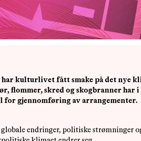
 har kulturlivet fått smake på det nye k
r, flommer, skred og skogbranner har i
sel for gjennomføring av arrangementer.
globale endringer, politiske strømninger og
rpolitiske klimaet endrer seg.