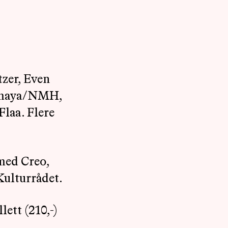
tzer, Even
 Amaya/NMH,
Flaa. Flere
med Creo,
Kulturrådet.
lett (210,-)