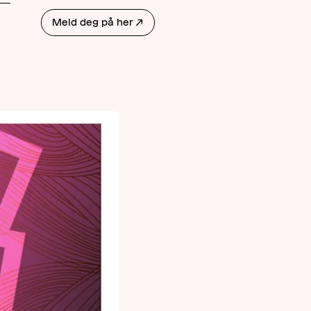
AKTUELT
Meld deg på her
↗
OM
MUSIKKON