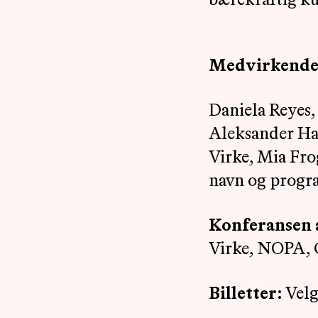
bærekraftig ku
Medvirkend
Daniela Reyes,
Aleksander Ha
Virke, Mia Fro
navn og prog
Konferansen 
Virke, NOPA, G
Billetter:
Velg 