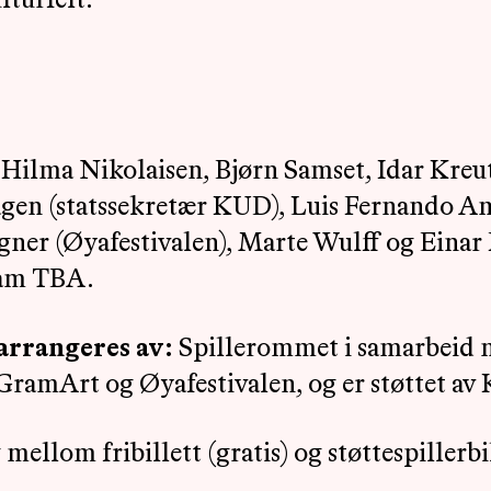
lturfelt.
e
 Hilma Nikolaisen, Bjørn Samset, Idar Kreu
gen (statssekretær KUD), Luis Fernando
gner (Øyafestivalen), Marte Wulff og Einar 
ram TBA.
arrangeres av:
Spillerommet i samarbeid 
ramArt og Øyafestivalen, og er støttet av 
mellom fribillett (gratis) og støttespillerbil